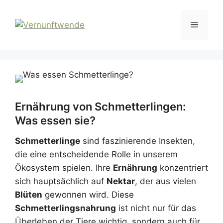
Zum
Inhalt
Menü
springen
Ernährung von Schmetterlingen:
Was essen sie?
Schmetterlinge
sind faszinierende Insekten,
die eine entscheidende Rolle in unserem
Ökosystem spielen. Ihre
Ernährung
konzentriert
sich hauptsächlich auf
Nektar
, der aus vielen
Blüten
gewonnen wird. Diese
Schmetterlingsnahrung
ist nicht nur für das
Überleben der Tiere wichtig, sondern auch für