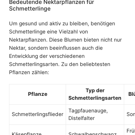
Bedeutende Nektarpflanzen für
Schmetterlinge
Um gesund und aktiv zu bleiben, benötigen
Schmetterlinge eine Vielzahl von
Nektarpflanzen. Diese Blumen bieten nicht nur
Nektar, sondern beeinflussen auch die
Entwicklung der verschiedenen
Schmetterlingsarten. Zu den beliebtesten
Pflanzen zählen:
Typ der
Pflanze
Bl
Schmetterlingsarten
Tagpfauenauge,
Schmetterlingsflieder
So
Distelfalter
Frü
Käsepflanze
Schwalbenschwanz