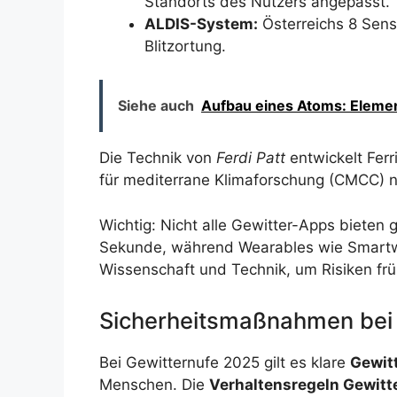
Standorts des Nutzers angepasst.
ALDIS-System:
Österreichs 8 Sens
Blitzortung.
Siehe auch
Aufbau eines Atoms: Elemen
Die Technik von
Ferdi Patt
entwickelt Ferr
für mediterrane Klimaforschung (CMCC) nu
Wichtig: Nicht alle Gewitter-Apps bieten
Sekunde, während Wearables wie Smartwa
Wissenschaft und Technik, um Risiken frü
Sicherheitsmaßnahmen bei
Bei Gewitternufe 2025 gilt es klare
Gewit
Menschen. Die
Verhaltensregeln Gewitt