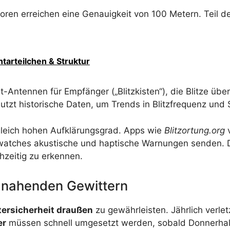
oren erreichen eine Genauigkeit von 100 Metern. Teil
tarteilchen & Struktur
it-Antennen für Empfänger („Blitzkisten“), die Blitze ü
tzt historische Daten, um Trends in Blitzfrequenz und S
 gleich hohen Aufklärungsgrad. Apps wie
Blitzortung.org
v
tches akustische und haptische Warnungen senden. Die
hzeitig zu erkennen.
 nahenden Gewittern
tersicherheit draußen
zu gewährleisten. Jährlich verle
er
müssen schnell umgesetzt werden, sobald Donnerhall z