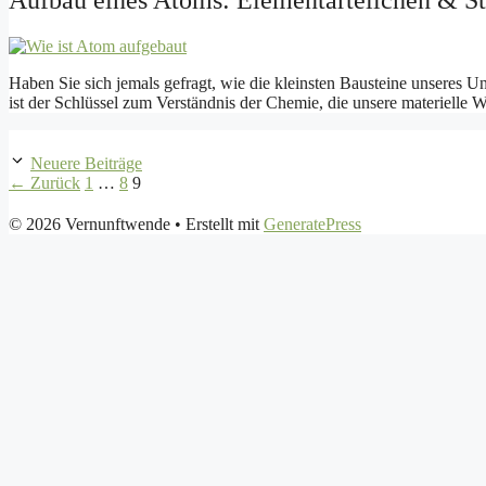
Aufbau eines Atoms: Elementarteilchen & St
Haben Sie sich jemals gefragt, wie die kleinsten Bausteine unseres U
ist der Schlüssel zum Verständnis der Chemie, die unsere materielle
Neuere Beiträge
Seite
Seite
Seite
←
Zurück
1
…
8
9
© 2026 Vernunftwende
• Erstellt mit
GeneratePress